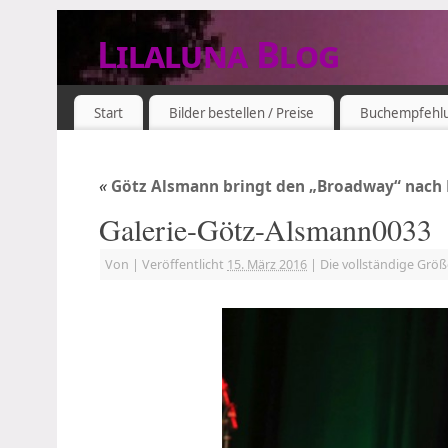
Lilaluna Blog
DAS JETZT IST SCHON VERGANGENHEIT
Start
Bilder bestellen / Preise
Buchempfehl
«
Götz Alsmann bringt den „Broadway“ nach
Galerie-Götz-Alsmann0033
Von
|
Veröffentlicht
15. März 2016
|
Die vollständige Grö