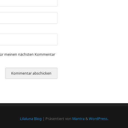
 für meinen nächsten Kommentar
Lilaluna Blog
| Präsentiert von
Mantra
&
WordPress.