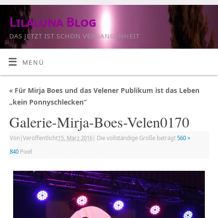
Lilaluna Blog
DAS JETZT IST SCHON VERGANGENHEIT
MENÜ
«
Für Mirja Boes und das Velener Publikum ist das Leben
„kein Ponnyschlecken“
Galerie-Mirja-Boes-Velen0170
Von
|
Veröffentlicht
15. März 2016
|
Die vollständige Größe beträgt
560 ×
840
Pixel