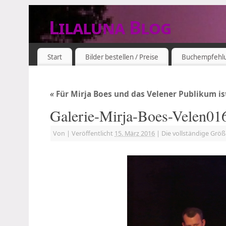
Lilaluna Blog
DAS JETZT IST SCHON VERGANGENHEIT
Start
Bilder bestellen / Preise
Buchempfehl
«
Für Mirja Boes und das Velener Publikum i
Galerie-Mirja-Boes-Velen01
Von
|
Veröffentlicht
15. März 2016
|
Die vollständige Grö