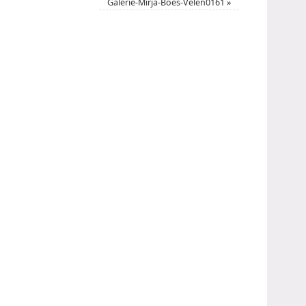
Galerie-Mirja-Boes-Velen0161
»