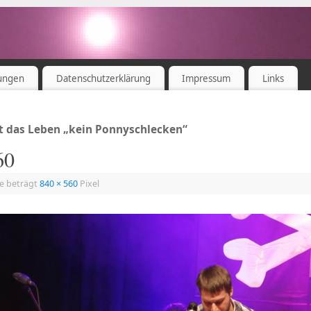
ungen
Datenschutzerklärung
Impressum
Links
st das Leben „kein Ponnyschlecken“
60
ße beträgt
840 × 560
Pixel