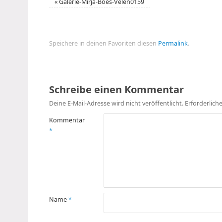
«
Galerie-Mirja-Boes-Velen0159
Speichere in deinen Favoriten diesen
Permalink
.
Schreibe einen Kommentar
Deine E-Mail-Adresse wird nicht veröffentlicht.
Erforderlich
Kommentar
*
Name
*