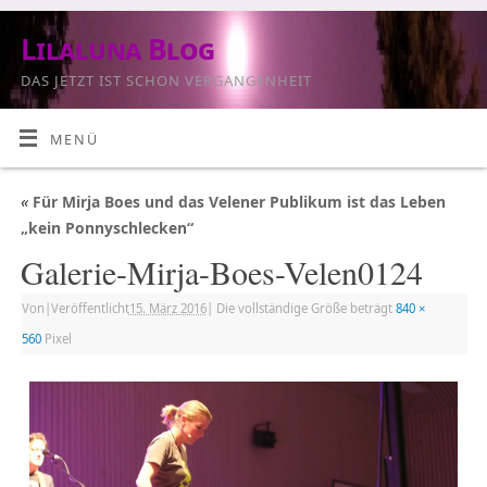
Lilaluna Blog
DAS JETZT IST SCHON VERGANGENHEIT
MENÜ
«
Für Mirja Boes und das Velener Publikum ist das Leben
„kein Ponnyschlecken“
Galerie-Mirja-Boes-Velen0124
Von
|
Veröffentlicht
15. März 2016
|
Die vollständige Größe beträgt
840 ×
560
Pixel