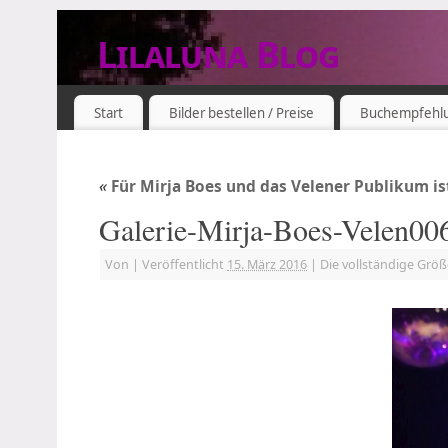
Lilaluna Blog
DAS JETZT IST SCHON VERGANGENHEIT
Start
Bilder bestellen / Preise
Buchempfehl
«
Für Mirja Boes und das Velener Publikum i
Galerie-Mirja-Boes-Velen00
Von
|
Veröffentlicht
15. März 2016
|
Die vollständige Grö