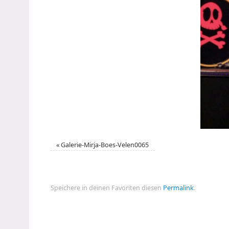
«
Galerie-Mirja-Boes-Velen0065
Speichere in deinen Favoriten diesen
Permalink
.