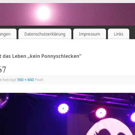
ungen
Datenschutzerklärung
Impressum
Links
st das Leben „kein Ponnyschlecken“
67
ße beträgt
560 × 840
Pixel