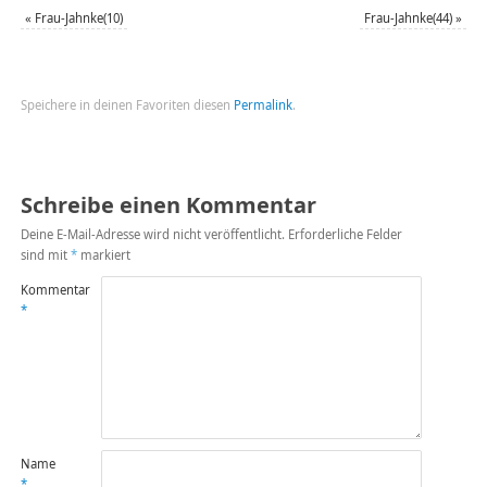
«
Frau-Jahnke(10)
Frau-Jahnke(44)
»
Speichere in deinen Favoriten diesen
Permalink
.
Schreibe einen Kommentar
Deine E-Mail-Adresse wird nicht veröffentlicht.
Erforderliche Felder
sind mit
*
markiert
Kommentar
*
Name
*