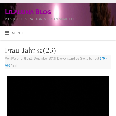
Lilaluna Blog
DAS JETZT IST SCHON VERGANGENHEIT
MENÜ
Frau-Jahnke(23)
Von
|
Veröffentlicht
9. Dezember 2013
|
Die vollständige Größe beträgt
640 ×
960
Pixel