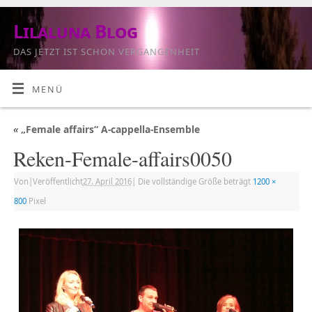
Lilaluna Blog
DAS JETZT IST SCHON VERGANGENHEIT
MENÜ
«
„Female affairs“ A-cappella-Ensemble
Reken-Female-affairs0050
Von
|
Veröffentlicht
27. April 2016
|
Die vollständige Größe beträgt
1200 ×
800
Pixel