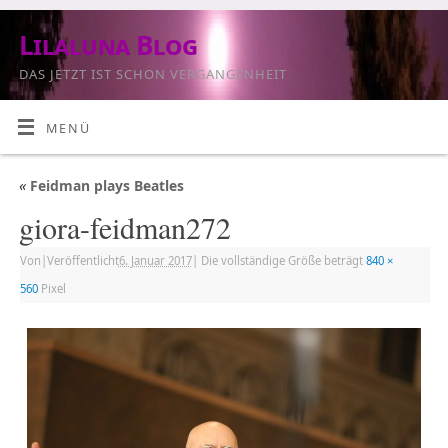
Lilaluna Blog
DAS JETZT IST SCHON VERGANGENHEIT
MENÜ
«
Feidman plays Beatles
giora-feidman272
Von
|
Veröffentlicht
6. Januar 2017
|
Die vollständige Größe beträgt
840 ×
560
Pixel