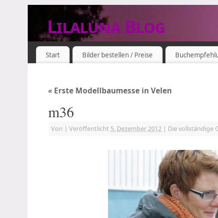
Lilaluna Blog
DAS JETZT IST SCHON VERGANGENHEIT
Start
Bilder bestellen / Preise
Buchempfehl
«
Erste Modellbaumesse in Velen
m36
Von
|
Veröffentlicht
5. Dezember 2012
|
Die vollständige