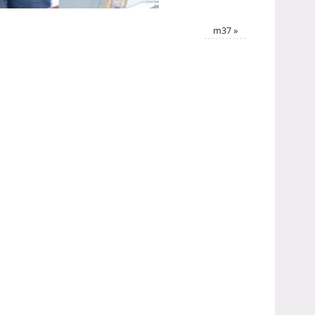
m37
»