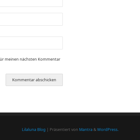
 für meinen nächsten Kommentar
Lilaluna Blog
| Präsentiert von
Mantra
&
WordPress.