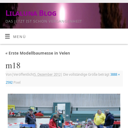
Lilaluna Blog
DAS JETZT IST SCHON VERGANGENHEIT
MENÜ
«
Erste Modellbaumesse in Velen
m18
Von
|
Veröffentlicht
5. Dezember 2012
|
Die vollständige Größe beträgt
3888 ×
2592
Pixel