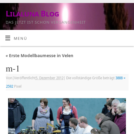
Lilaluna Blog
DAS JETZT IST SCHON VERGANGENHEIT
MENÜ
«
Erste Modellbaumesse in Velen
m-1
Von
|
Veröffentlicht
5. Dezember 2012
|
Die vollständige Größe beträgt
3888 ×
2592
Pixel