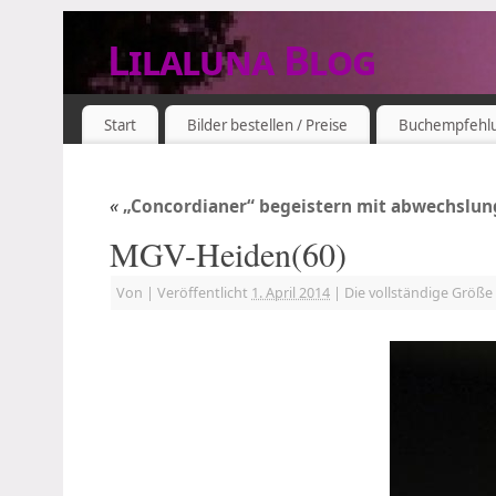
Lilaluna Blog
DAS JETZT IST SCHON VERGANGENHEIT
Start
Bilder bestellen / Preise
Buchempfehl
«
„Concordianer“ begeistern mit abwechslu
MGV-Heiden(60)
Von
|
Veröffentlicht
1. April 2014
|
Die vollständige Größe