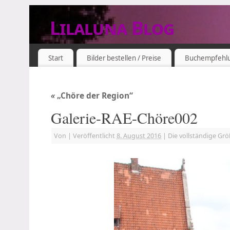
Lilaluna Blog
DAS JETZT IST SCHON VERGANGENHEIT
Start
Bilder bestellen / Preise
Buchempfehl
«
„Chöre der Region“
Galerie-RAE-Chöre002
Von
|
Veröffentlicht
8. August 2016
|
Die vollständige Gr