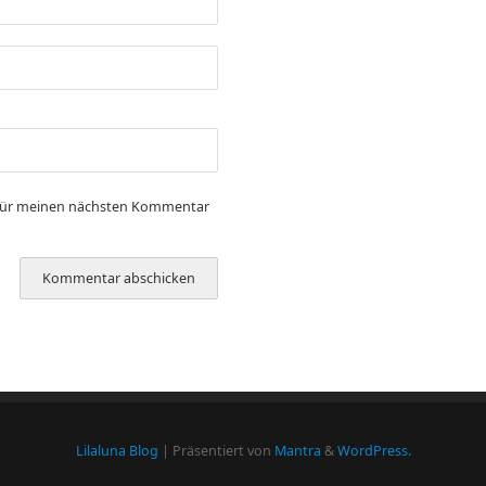
 für meinen nächsten Kommentar
Lilaluna Blog
| Präsentiert von
Mantra
&
WordPress.