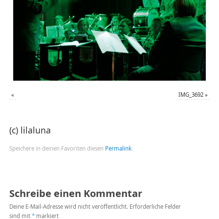
«
IMG_3692
»
(c) lilaluna
Speichere in deinen Favoriten diesen
Permalink
.
Schreibe einen Kommentar
Deine E-Mail-Adresse wird nicht veröffentlicht.
Erforderliche Felder
sind mit
*
markiert