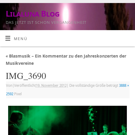
Lilaluna Blog
DAS JETZT IST SCHON VERGANGENHEIT
MENÜ
«
Blasmusik – Ein Kommentar zu den Jahreskonzerten der
Musikvereine
IMG_3690
Von
|
Veröffentlicht
19. November 2012
|
Die vollständige Größe beträgt
3888 ×
2592
Pixel