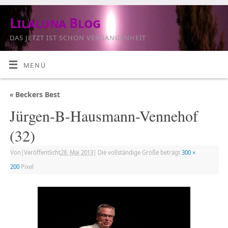
Lilaluna Blog
DAS JETZT IST SCHON VERGANGENHEIT
MENÜ
«
Beckers Best
Jürgen-B-Hausmann-Vennehof
(32)
Von
|
Veröffentlicht
28. Mai 2013
|
Die vollständige Größe beträgt
300 ×
200
Pixel