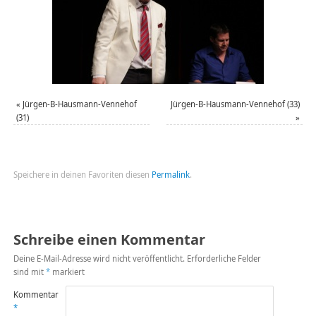
«
Jürgen-B-Hausmann-Vennehof
Jürgen-B-Hausmann-Vennehof (33)
(31)
»
Speichere in deinen Favoriten diesen
Permalink
.
Schreibe einen Kommentar
Deine E-Mail-Adresse wird nicht veröffentlicht.
Erforderliche Felder
sind mit
*
markiert
Kommentar
*