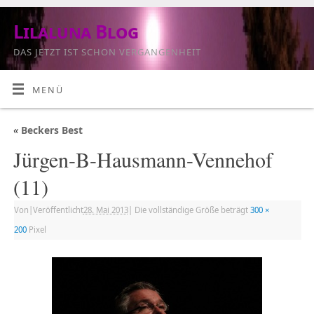
Lilaluna Blog
DAS JETZT IST SCHON VERGANGENHEIT
MENÜ
«
Beckers Best
Jürgen-B-Hausmann-Vennehof
(11)
Von
|
Veröffentlicht
28. Mai 2013
|
Die vollständige Größe beträgt
300 ×
200
Pixel