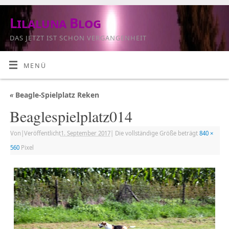
Lilaluna Blog
DAS JETZT IST SCHON VERGANGENHEIT
MENÜ
«
Beagle-Spielplatz Reken
Beaglespielplatz014
Von
|
Veröffentlicht
1. September 2017
|
Die vollständige Größe beträgt
840 ×
560
Pixel