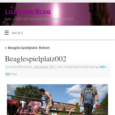
Lilaluna Blog
DAS JETZT IST SCHON VERGANGENHEIT
MENÜ
«
Beagle-Spielplatz Reken
Beaglespielplatz002
Von
|
Veröffentlicht
1. September 2017
|
Die vollständige Größe beträgt
840 ×
560
Pixel