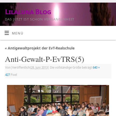
Lilaluna Blog
DAS JETZT IST SCHON VERGANGENHEIT
MENÜ
«
Antigewaltprojekt der EvT-Realschule
Anti-Gewalt-P-EvTRS(5)
Von
|
Veröffentlicht
28. Juni 2013
|
Die vollständige Größe beträgt
640 ×
427
Pixel