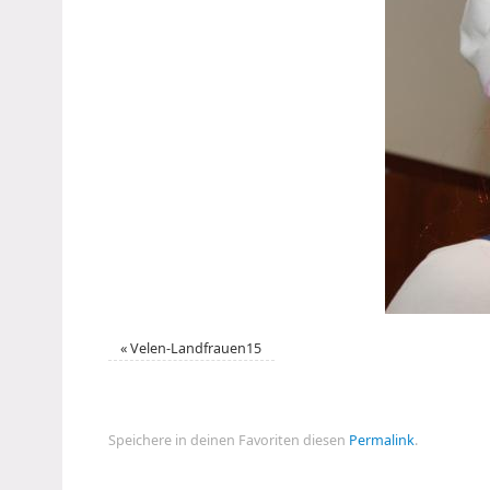
«
Velen-Landfrauen15
Speichere in deinen Favoriten diesen
Permalink
.