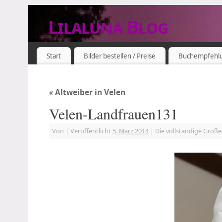
Lilaluna Blog
DAS JETZT IST SCHON VERGANGENHEIT
Start
Bilder bestellen / Preise
Buchempfehl
«
Altweiber in Velen
Velen-Landfrauen131
Von
|
Veröffentlicht
5. März 2014
|
Die vollständige Größe