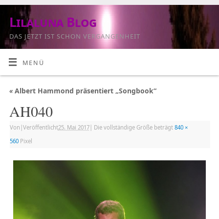
Lilaluna Blog
DAS JETZT IST SCHON VERGANGENHEIT
MENÜ
«
Albert Hammond präsentiert „Songbook“
AH040
Von
|
Veröffentlicht
25. Mai 2017
|
Die vollständige Größe beträgt
840 ×
560
Pixel