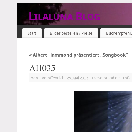
Lilaluna Blog
DAS JETZT IST SCHON VERGANGENHEIT
Start
Bilder bestellen / Preise
Buchempfehl
«
Albert Hammond präsentiert „Songbook“
AH035
Von
|
Veröffentlicht
25. Mai 2017
|
Die vollständige Größe