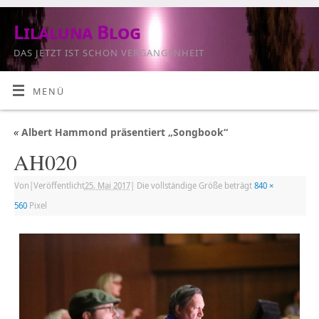
Lilaluna Blog
DAS JETZT IST SCHON VERGANGENHEIT
MENÜ
«
Albert Hammond präsentiert „Songbook“
AH020
Von
|
Veröffentlicht
25. Mai 2017
|
Die vollständige Größe beträgt
840 ×
560
Pixel