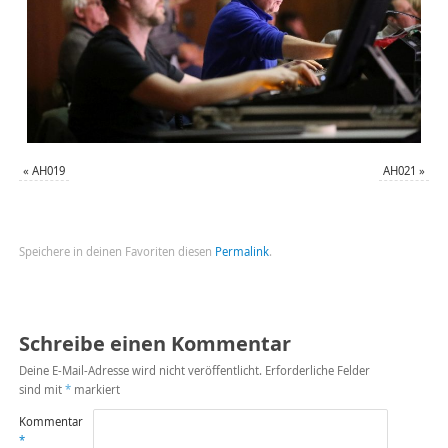
«
AH019
AH021
»
Speichere in deinen Favoriten diesen
Permalink
.
Schreibe einen Kommentar
Deine E-Mail-Adresse wird nicht veröffentlicht.
Erforderliche Felder
sind mit
*
markiert
Kommentar
*