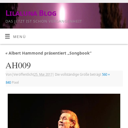
Lilaluna Blog
DAS JETZT IST SCHON VERGANGENHEIT
MENÜ
«
Albert Hammond präsentiert „Songbook“
AH009
Von
|
Veröffentlicht
25. Mai 2017
|
Die vollständige Größe beträgt
560 ×
840
Pixel