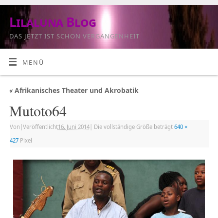
Lilaluna Blog
DAS JETZT IST SCHON VERGANGENHEIT
MENÜ
«
Afrikanisches Theater und Akrobatik
Mutoto64
Von
|
Veröffentlicht
16. Juni 2014
|
Die vollständige Größe beträgt
640 ×
427
Pixel