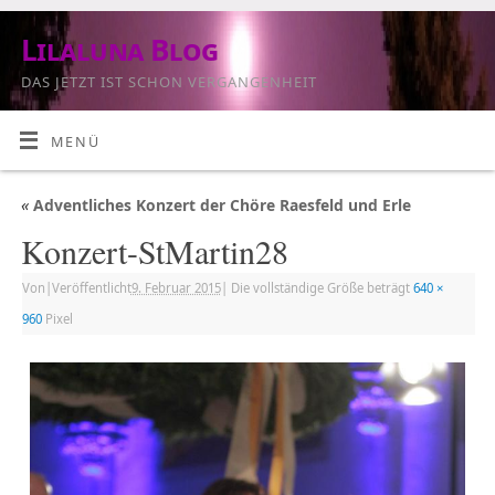
Lilaluna Blog
DAS JETZT IST SCHON VERGANGENHEIT
MENÜ
«
Adventliches Konzert der Chöre Raesfeld und Erle
Konzert-StMartin28
Von
|
Veröffentlicht
9. Februar 2015
|
Die vollständige Größe beträgt
640 ×
960
Pixel