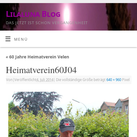
Lilaluna Blog
DAS JETZT IST SCHON VERGANGENHEIT
MENÜ
«
60 Jahre Heimatverein Velen
Heimatverein60J04
Von
|
Veröffentlicht
4. Juli 2014
|
Die vollständige Größe beträgt
640 × 960
Pixel