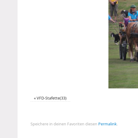
«
VFD-Stafette(33)
Speichere in deinen Favoriten diesen
Permalink
.