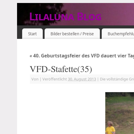
Lilaluna Blog
DAS JETZT IST SCHON VERGANGENHEIT
Start
Bilder bestellen / Preise
Buchempfehl
«
40. Geburtstagsfeier des VFD dauert vier Ta
VFD-Stafette(35)
Von
|
Veröffentlicht
30. August 2013
|
Die vollständige G