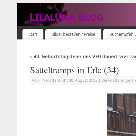
Lilaluna Blog
DAS JETZT IST SCHON VERGANGENHEIT
Start
Bilder bestellen / Preise
Buchempfehl
«
40. Geburtstagsfeier des VFD dauert vier Ta
Satteltramps in Erle (34)
Von
|
Veröffentlicht
30. August 2013
|
Die vollständige G