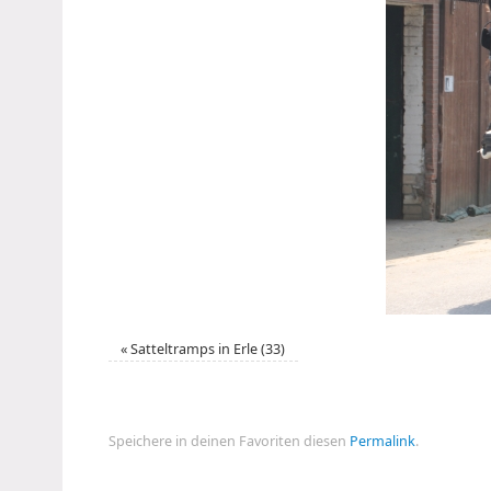
«
Satteltramps in Erle (33)
Speichere in deinen Favoriten diesen
Permalink
.