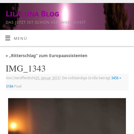
Lilaluna Blog
DAS JETZT IST SCHON VERGANGENHEIT
MENÜ
«
„Ritterschlag“ zum Europaassistenten
IMG_1343
Von
|
Veröffentlicht
25. Januar 2013
|
Die vollständige Größe beträgt
3456 ×
5184
Pixel